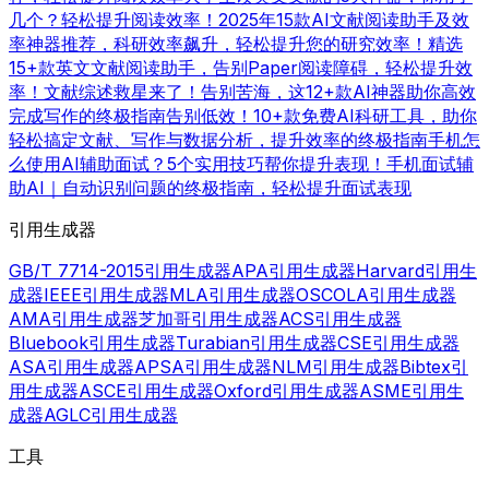
几个？轻松提升阅读效率！
2025年15款AI文献阅读助手及效
率神器推荐，科研效率飙升，轻松提升您的研究效率！
精选
15+款英文文献阅读助手，告别Paper阅读障碍，轻松提升效
率！
文献综述救星来了！告别苦海，这12+款AI神器助你高效
完成写作的终极指南
告别低效！10+款免费AI科研工具，助你
轻松搞定文献、写作与数据分析，提升效率的终极指南
手机怎
么使用AI辅助面试？5个实用技巧帮你提升表现！
手机面试辅
助AI｜自动识别问题的终极指南，轻松提升面试表现
引用生成器
GB/T 7714-2015引用生成器
APA引用生成器
Harvard引用生
成器
IEEE引用生成器
MLA引用生成器
OSCOLA引用生成器
AMA引用生成器
芝加哥引用生成器
ACS引用生成器
Bluebook引用生成器
Turabian引用生成器
CSE引用生成器
ASA引用生成器
APSA引用生成器
NLM引用生成器
Bibtex引
用生成器
ASCE引用生成器
Oxford引用生成器
ASME引用生
成器
AGLC引用生成器
工具