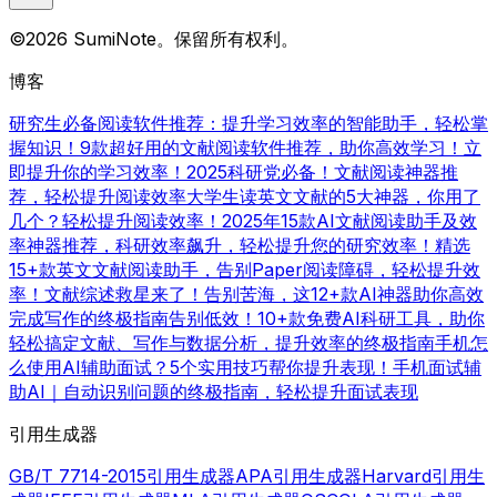
©2026 SumiNote。保留所有权利。
博客
研究生必备阅读软件推荐：提升学习效率的智能助手，轻松掌
握知识！
9款超好用的文献阅读软件推荐，助你高效学习！立
即提升你的学习效率！
2025科研党必备！文献阅读神器推
荐，轻松提升阅读效率
大学生读英文文献的5大神器，你用了
几个？轻松提升阅读效率！
2025年15款AI文献阅读助手及效
率神器推荐，科研效率飙升，轻松提升您的研究效率！
精选
15+款英文文献阅读助手，告别Paper阅读障碍，轻松提升效
率！
文献综述救星来了！告别苦海，这12+款AI神器助你高效
完成写作的终极指南
告别低效！10+款免费AI科研工具，助你
轻松搞定文献、写作与数据分析，提升效率的终极指南
手机怎
么使用AI辅助面试？5个实用技巧帮你提升表现！
手机面试辅
助AI｜自动识别问题的终极指南，轻松提升面试表现
引用生成器
GB/T 7714-2015引用生成器
APA引用生成器
Harvard引用生