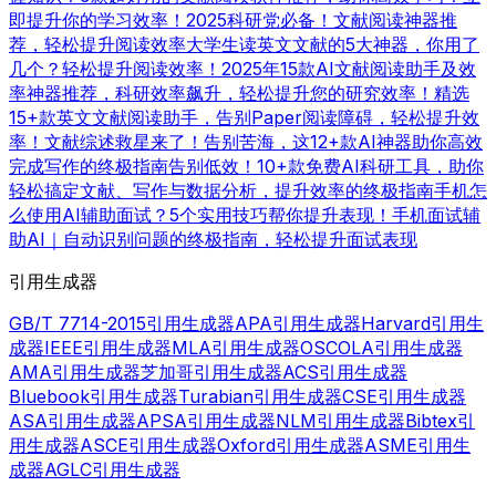
即提升你的学习效率！
2025科研党必备！文献阅读神器推
荐，轻松提升阅读效率
大学生读英文文献的5大神器，你用了
几个？轻松提升阅读效率！
2025年15款AI文献阅读助手及效
率神器推荐，科研效率飙升，轻松提升您的研究效率！
精选
15+款英文文献阅读助手，告别Paper阅读障碍，轻松提升效
率！
文献综述救星来了！告别苦海，这12+款AI神器助你高效
完成写作的终极指南
告别低效！10+款免费AI科研工具，助你
轻松搞定文献、写作与数据分析，提升效率的终极指南
手机怎
么使用AI辅助面试？5个实用技巧帮你提升表现！
手机面试辅
助AI｜自动识别问题的终极指南，轻松提升面试表现
引用生成器
GB/T 7714-2015引用生成器
APA引用生成器
Harvard引用生
成器
IEEE引用生成器
MLA引用生成器
OSCOLA引用生成器
AMA引用生成器
芝加哥引用生成器
ACS引用生成器
Bluebook引用生成器
Turabian引用生成器
CSE引用生成器
ASA引用生成器
APSA引用生成器
NLM引用生成器
Bibtex引
用生成器
ASCE引用生成器
Oxford引用生成器
ASME引用生
成器
AGLC引用生成器