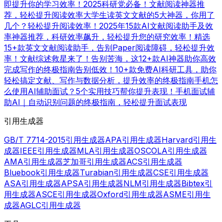
即提升你的学习效率！
2025科研党必备！文献阅读神器推
荐，轻松提升阅读效率
大学生读英文文献的5大神器，你用了
几个？轻松提升阅读效率！
2025年15款AI文献阅读助手及效
率神器推荐，科研效率飙升，轻松提升您的研究效率！
精选
15+款英文文献阅读助手，告别Paper阅读障碍，轻松提升效
率！
文献综述救星来了！告别苦海，这12+款AI神器助你高效
完成写作的终极指南
告别低效！10+款免费AI科研工具，助你
轻松搞定文献、写作与数据分析，提升效率的终极指南
手机怎
么使用AI辅助面试？5个实用技巧帮你提升表现！
手机面试辅
助AI｜自动识别问题的终极指南，轻松提升面试表现
引用生成器
GB/T 7714-2015引用生成器
APA引用生成器
Harvard引用生
成器
IEEE引用生成器
MLA引用生成器
OSCOLA引用生成器
AMA引用生成器
芝加哥引用生成器
ACS引用生成器
Bluebook引用生成器
Turabian引用生成器
CSE引用生成器
ASA引用生成器
APSA引用生成器
NLM引用生成器
Bibtex引
用生成器
ASCE引用生成器
Oxford引用生成器
ASME引用生
成器
AGLC引用生成器